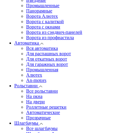
Въездные
Промышленные
Панорамные
Ворота Алютех
Ворота с калиткой
Ворота c окнами
Ворота из сэндвич-панелей
Ворота из профнастила
Автоматика
Вся автоматика
Для распашных ворот
Для откатных ворот
Для гаражных ворот
Промышленная
Алютех
An-motors
Рольставни
Все рольставни
На окна
На двери
Роллетные решетки
Автоматические
Прозрачные
Шлагбаумы
Все шлагбаумы