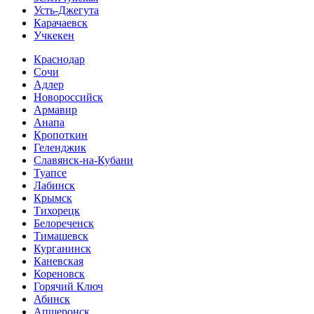
Усть-Джегута
Карачаевск
Учкекен
Краснодар
Сочи
Адлер
Новороссийск
Армавир
Анапа
Кропоткин
Геленджик
Славянск-на-Кубани
Туапсе
Лабинск
Крымск
Тихорецк
Белореченск
Тимашевск
Курганинск
Каневская
Кореновск
Горячий Ключ
Абинск
Апшеронск