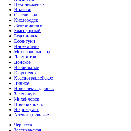
Невинномысск
Ипатово
Светлоград
Кисловодск
Железноводск
Благодарный
Буденновск
Ессентуки
Иноземцево
Минеральные воды
Лермонтов
Донское
Изобильный
Георгиевск
Красногвардейское
Дивное
Новоалександровск
Зеленокумск
Михайловск
Новопавловск
Нефтекумск
Александровское
Черкесск
Зеленчукская