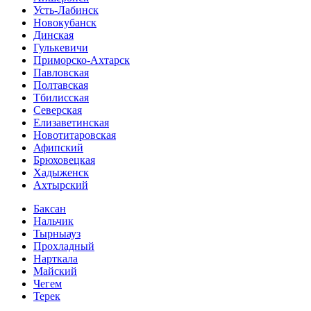
Усть-Лабинск
Новокубанск
Динская
Гулькевичи
Приморско-Ахтарск
Павловская
Полтавская
Тбилисская
Северская
Елизаветинская
Новотитаровская
Афипский
Брюховецкая
Хадыженск
Ахтырский
Баксан
Нальчик
Тырныауз
Прохладный
Нарткала
Майский
Чегем
Терек